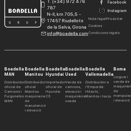
T.
(+34) 972 478
Facebook
787
Instagram
N-II, km 705,5 -
Nota legal
Privacitat
17457 Riudellots
Cookies
de la Selva, Girona
info@boadella.com
Condicions legals
Boadella
Boadella
Boadella
Boadella
Boadella
Boma
MAN
Manitou
Hyundai
Used
Vallsmadella
Lloguer i
venda de
Distribuïdor
Distribuïdor
Importador
Venda de
Distribuidor a
maquinàr
oficial de
oficial
oficial de
camions,
l’Empordà:
de
Camions i
Manitou
Hyundai
elevació i
Hitachi,
manipula
Furgonetes
maquinaria
CE
maquinària
Manitou i Isuzu
i elevació
MAN
de
usada
manutenció
i elevació