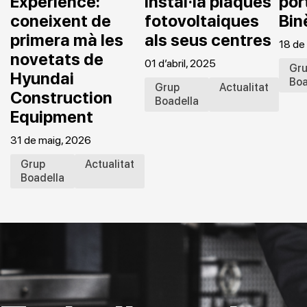
Experience:
instal·la plaques
por
coneixent de
fotovoltaiques
Bin
primera mà les
als seus centres
18 de
novetats de
01 d’abril, 2025
Gr
Hyundai
Boa
Grup
Actualitat
Construction
Boadella
Equipment
31 de maig, 2026
Grup
Actualitat
Boadella