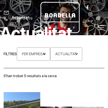
Inici
Actualitat
(+34) 972 478
CA
787
Actualitat
FILTRES
PER EMPRESA
ACTUALITAT
S'han trobat
5
resultats a la cerca