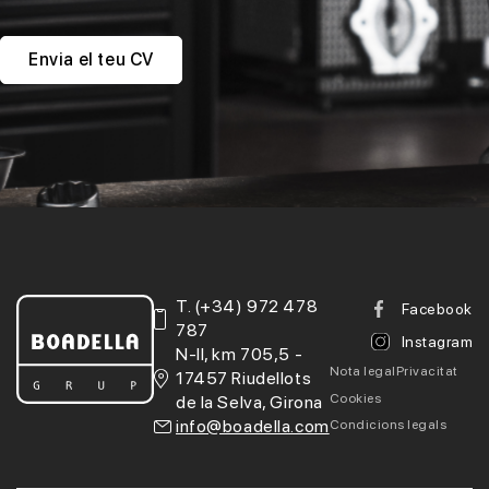
Envia el teu CV
T.
(+34) 972 478
Facebook
787
Instagram
N-II, km 705,5 -
Nota legal
Privacitat
17457 Riudellots
Cookies
de la Selva, Girona
info@boadella.com
Condicions legals