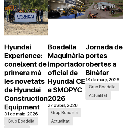
Hyundai
Boadella
Jornada de
Experience:
Maquinària
portes
coneixent de
importador
obertes a
primera mà
oficial de
Binèfar
les novetats
Hyundai CE
18 de març, 2026
Grup Boadella
de Hyundai
a SMOPYC
Actualitat
Construction
2026
Equipment
27 d’abril, 2026
Grup Boadella
31 de maig, 2026
Grup Boadella
Actualitat