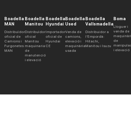
Boadella
Boadella
Boadella
Boadella
Boadella
Boma
MAN
Manitou
Hyundai
Used
Vallsmadella
Lloguer i
venda de
Distribuïdor
Distribuïdor
Importador
Venda de
Distribuidor a
maquinàr
oficial de
oficial
oficial de
camions,
l’Empordà:
de
Camions i
Manitou
Hyundai
elevació i
Hitachi,
manipula
Furgonetes
maquinaria
CE
maquinària
Manitou i Isuzu
i elevació
MAN
de
usada
manutenció
i elevació