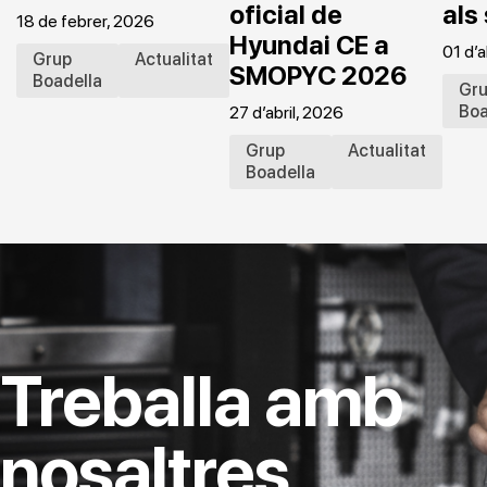
oficial de
als
18 de febrer, 2026
Hyundai CE a
01 d’a
Grup
Actualitat
SMOPYC 2026
Boadella
Gr
Boa
27 d’abril, 2026
Grup
Actualitat
Boadella
Treballa amb
nosaltres