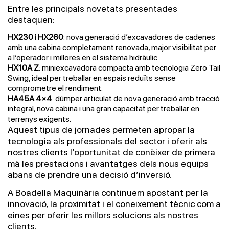
Entre les principals novetats presentades
destaquen:
HX230 i HX260
: nova generació d’excavadores de cadenes
amb una cabina completament renovada, major visibilitat per
a l’operador i millores en el sistema hidràulic.
HX10A Z
: miniexcavadora compacta amb tecnologia Zero Tail
Swing, ideal per treballar en espais reduïts sense
comprometre el rendiment.
HA45A 4×4
: dúmper articulat de nova generació amb tracció
integral, nova cabina i una gran capacitat per treballar en
terrenys exigents.
Aquest tipus de jornades permeten apropar la
tecnologia als professionals del sector i oferir als
nostres clients l’oportunitat de conèixer de primera
mà les prestacions i avantatges dels nous equips
abans de prendre una decisió d’inversió.
A Boadella Maquinària continuem apostant per la
innovació, la proximitat i el coneixement tècnic com a
eines per oferir les millors solucions als nostres
clients.