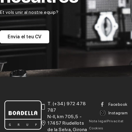
Et vols unir al nostre equip?
Envia el teu CV
T.
(+34) 972 478
Facebook
787
Instagram
N-II, km 705,5 -
Nota legal
Privacitat
17457 Riudellots
Cookies
de la Selva, Girona