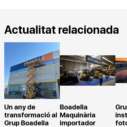
Actualitat relacionada
Un any de
Boadella
Gru
transformació al
Maquinària
ins
Grup Boadella
importador
fot