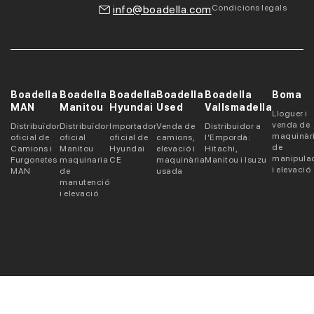
info@boadella.com
Condicions legals
Boadella
Boadella
Boadella
Boadella
Boadella
Boma
MAN
Manitou
Hyundai
Used
Vallsmadella
Lloguer i
venda de
Distribuïdor
Distribuïdor
Importador
Venda de
Distribuidor a
maquinàr
oficial de
oficial
oficial de
camions,
l’Empordà:
de
Camions i
Manitou
Hyundai
elevació i
Hitachi,
manipula
Furgonetes
maquinaria
CE
maquinària
Manitou i Isuzu
i elevació
MAN
de
usada
manutenció
i elevació