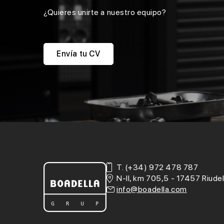
¿Quieres unirte a nuestro equipo?
Envía tu CV
T.
(+34) 972 478 787
N-II, km 705,5 - 17457 Riudel
info@boadella.com