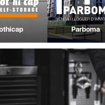
othicap
Parboma