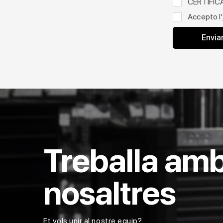
CERTIFIC
Accepto l'
Treballa am
nosaltres
Et vols unir al nostre equip?