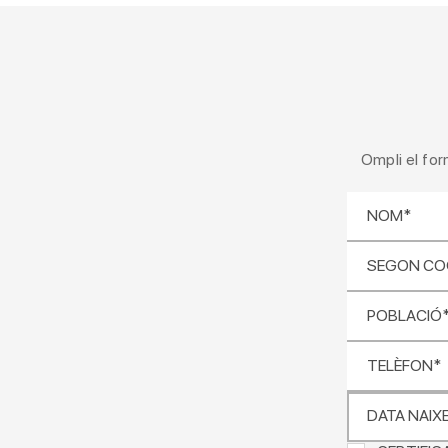
Ompli el for
NOM*
SEGON C
POBLACIÓ
TELÈFON*
DATA NAIX