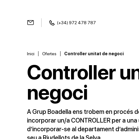
(+34) 972 478 787
Inici
Ofertes
Controller unitat de negoci
Controller un
negoci
A Grup Boadella ens trobem en procés d
incorporar un/a CONTROLLER per a una u
d’incorporar-se al departament d’adminis
seu a Riudellots de la Selva.