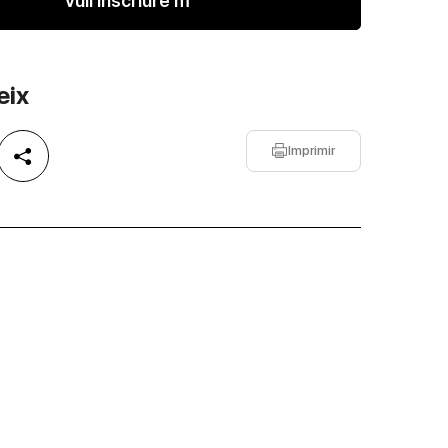
Vull inscriure'm
eix
Imprimir