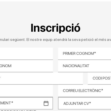
Inscripció
mulari següent. El nostre equip atendrà la seva petició el més av
PRIMER COGNOM*
OGNOM
NACIONALITAT
*
CODI POS
CORREU ELECTRÒNIC*
EMENT*
ADJUNTAR CV*