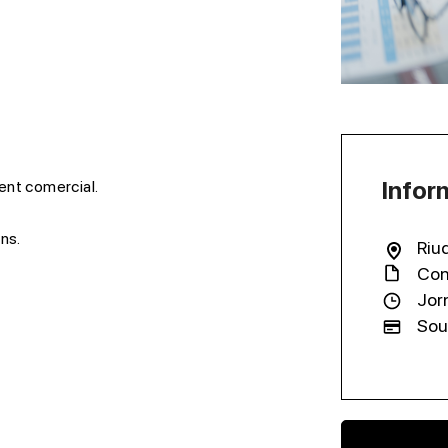
Infor
nt comercial.
ns.
Riud
Con
Jor
Sou