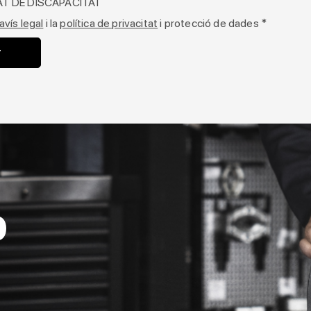
AT DE DISCAPACITAT
avís legal
i la
política de privacitat
i protecció de dades *
b